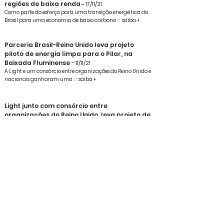
regiões de baixa renda
-
17/11/21
Como parte do esforço para uma transição energética do
Brasil para uma economia de baixo carbono : : saiba +
Parceria Brasil-Reino Unido leva projeto
piloto de energia limpa para o Pilar, na
Baixada Fluminense
-
11
/11/21
A Light e um consórcio entre organizações do Reino Unido e
nacionais ganharam uma : : saiba +
Light junto com consórcio entre
organizações do Reino Unido, leva projeto de
energia limpa e doa kit de painel solar para
casas na Baixada Fluminense
1
-
10
/11/2
Um grupo de 30 residências receberá um “kit” com seis
painéis fotovoltaicos, bateria, medidor inteligente e
dispositivo : : saiba +
Light leva energia solar a clientes de baixa
renda
-
4
/11/21
Em busca de reduzir perdas com desvios de energia e levar
desenvolvimento social a regiões de baixa : : saiba +