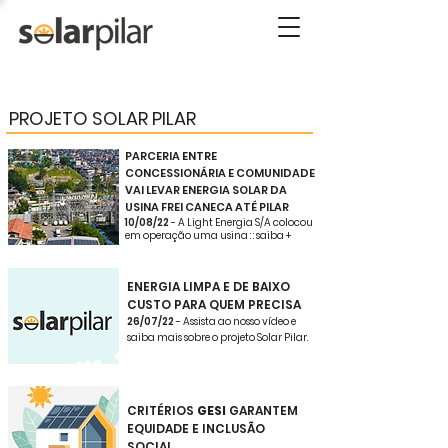
PROJETO SOLAR PILAR
PARCERIA ENTRE
CONCESSIONÁRIA E COMUNIDADE
VAI LEVAR ENERGIA SOLAR DA
USINA FREI CANECA ATÉ PILAR
10/08/22
-
A Light Energia S/A colocou
em operação uma usina
: : saiba +
ENERGIA LIMPA E DE BAIXO
CUSTO PARA QUEM PRECISA
26/07/22
- Assista ao nosso vídeo e
saiba mais sobre o projeto Solar Pilar.
CRITÉRIOS
GESI
GARANTEM
EQUIDADE E INCLUSÃO
SOCIAL